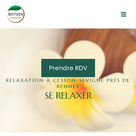
Aller
Mai
au
Men
contenu
Prendre RDV
RELAXATION À CESSON-SEVIGNÉ PRÈS DE
RENNES
SE RELAXER