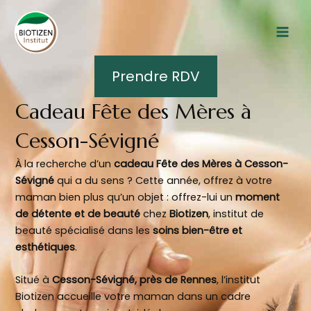
Aller
Mai
au
Men
contenu
Prendre RDV
Cadeau Fête des Mères à
Cesson-Sévigné
À la recherche d’un
cadeau Fête des Mères à Cesson-
Sévigné
qui a du sens ? Cette année, offrez à votre
maman bien plus qu’un objet : offrez-lui un
moment
de détente et de beauté
chez
Biotizen
, institut de
beauté spécialisé dans les
soins bien-être et
esthétiques
.
Situé à
Cesson-Sévigné, près de Rennes
, l’institut
Biotizen accueille votre maman dans un cadre