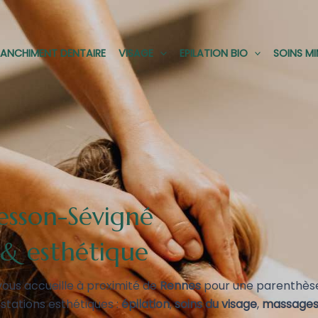
LANCHIMENT DENTAIRE
VISAGE
EPILATION BIO
SOINS M
esson-Sévigné
 & esthétique
 vous accueille à proximité de
Rennes
pour une parenthèse
tations esthétiques :
épilation
,
soins du visage
,
massages 