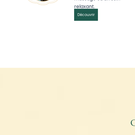
relaxant.
Découvrir
C