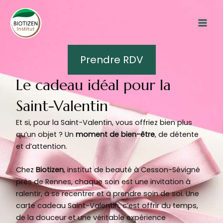
Aller
Mai
au
Men
contenu
Prendre RDV
Le cadeau idéal pour la
Saint-Valentin
Et si, pour la Saint-Valentin, vous offriez bien plus
qu’un objet ? Un
moment de bien-être
, de détente
et d’attention.
Chez
Biotizen
, institut de beauté à Cesson-Sévigné
près de Rennes, chaque soin est une invitation à
ralentir, à se recentrer et à prendre soin de soi. Une
carte cadeau Saint-Valentin, c’est offrir du temps,
de la douceur et une véritable expérience